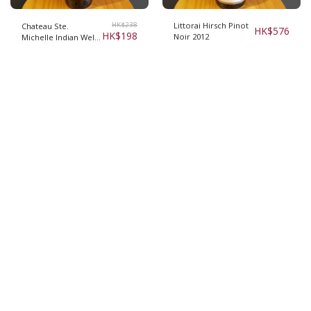
HK$
238
Littorai Hirsch Pinot
Chateau Ste.
HK$
576
HK$
198
Noir 2012
Michelle Indian Wells
2015