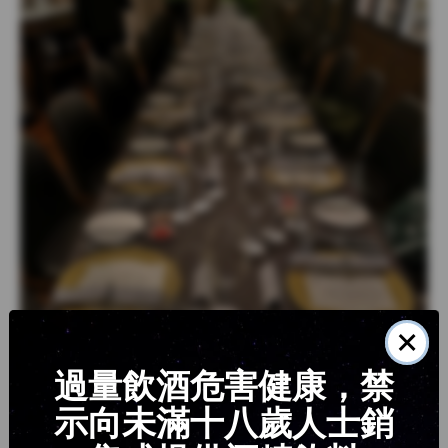
×
過量飲酒危害健康，禁
示向未滿十八歲人士銷