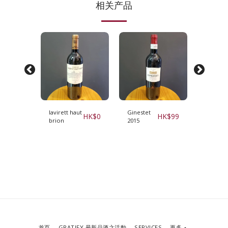
相关产品
lavirett haut
Ginestet
Chateau
HK$
185
HK$
0
HK$
99
brion
2015
du
Courea
Graves
Rouge
2014
首页
GRATIFY 最新品酒之活動
SERVICES
更多