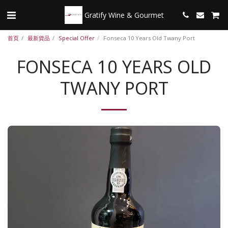
Gratify Wine & Gourmet
首页
最新貨品
Special Offer
Fonseca 10 Years Old Twany Port
FONSECA 10 YEARS OLD
TWANY PORT